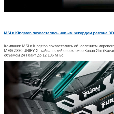
MSI и Kingston похвастались новым рекордом разгона DD
Компании MSI и Kingston похвастались обновлением мирового
MEG Z890 UNIFY-X, тайваньский оверклокер Кован Янг (Kova
объёмом 24 Гбайт до 12 196 МТ/с.