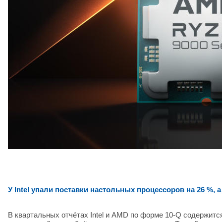
У Intel упали поставки настольных процессоров на 26 %,
В квартальных отчётах Intel и AMD по форме 10-Q содержит