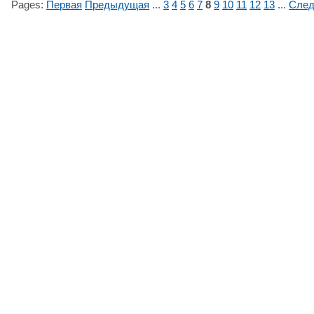
Pages:
Первая
Предыдущая
...
3
4
5
6
7
8
9
10
11
12
13
...
Сле