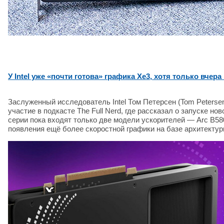
У Intel уже «почти готова» графика Xe3, хотя только вче
Заслуженный исследователь Intel Том Петерсен (Tom Peterse
участие в подкасте The Full Nerd, где рассказал о запуске но
серии пока входят только две модели ускорителей — Arc B58
появления ещё более скоростной графики на базе архитекту