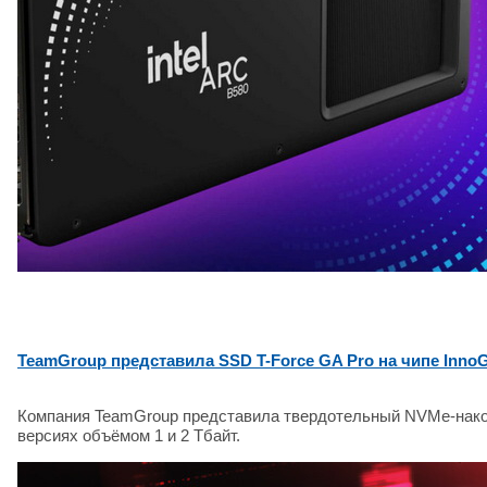
TeamGroup представила SSD T-Force GA Pro на чипе InnoGri
Компания TeamGroup представила твердотельный NVMe-накопи
версиях объёмом 1 и 2 Тбайт.