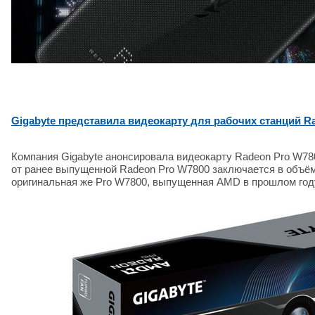
Gigabyte представила видеокарту для рабочих станций R
Компания Gigabyte анонсировала видеокарту Radeon Pro W78
от ранее выпущенной Radeon Pro W7800 заключается в объё
оригинальная же Pro W7800, выпущенная AMD в прошлом году