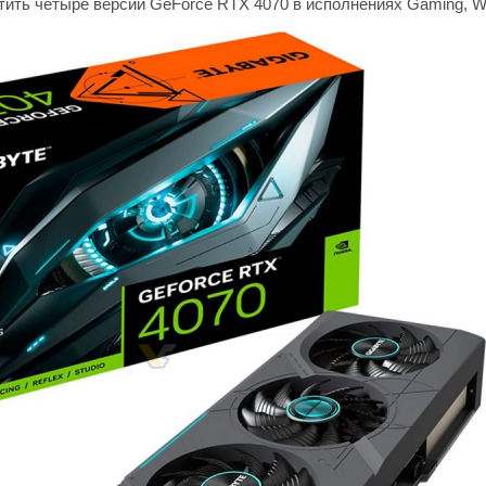
ить четыре версии GeForce RTX 4070 в исполнениях Gaming, Win