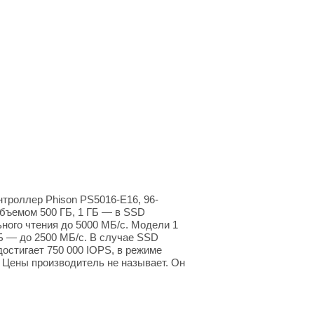
нтроллер Phison PS5016-E16, 96-
ъемом 500 ГБ, 1 ГБ — в SSD
ного чтения до 5000 МБ/с. Модели 1
Б — до 2500 МБ/с. В случае SSD
остигает 750 000 IOPS, в режиме
. Цены производитель не называет. Он