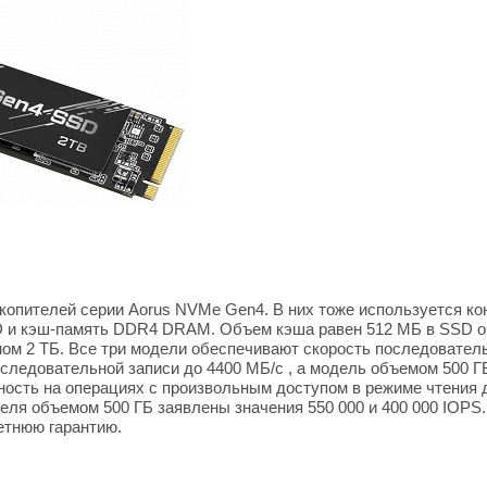
копителей серии Aorus NVMe Gen4. В них тоже используется ко
 и кэш-память DDR4 DRAM. Объем кэша равен 512 МБ в SSD об
ом 2 ТБ. Все три модели обеспечивают скорость последователь
оследовательной записи до 4400 МБ/с , а модель объемом 500 Г
ность на операциях с произвольным доступом в режиме чтения д
еля объемом 500 ГБ заявлены значения 550 000 и 400 000 IOPS
етнюю гарантию.