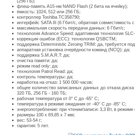
(256 ГБ);
флеш-память A15-нм NAND Flash (2 бита на ячейку);
ёмкость: 1024, 512 или 256 ГБ;
контроллер Toshiba TC358790;
интерфейс SATA III (6 Гбит/с, обратная совместимость с
максимальная скорость передачи данных: 6 Гбит/с;
технология Advance Speed: адаптивная технология SLC
коррекция ошибок (ECC): технология QSBCTM;
поддержка Deterministic Zeroing TRIM: да, требуется по
аппаратная установка очерёдности команд (NCQ): да;
поддержка S.M.A.R.T: да;
очистка памяти: да;
режим read only: да;
технология Patrol Read: да;
контроль температуры: да;
наработка на отказ: 1 500 000 часов;
общее количество записанных данных до отказа диска 
320 ТБ, 256 ГБ - 160 ТБ;
рабочая температура от 0° C до -65° C;
температура в режиме ожидания от -40° C до -85° C;
энергопотребление: при чтении/записи: 3,3 Вт, в режиме
размеры 100 x 69,85 x 7 мм;
вес: 53-54 г;
гарантия: 5 лет.