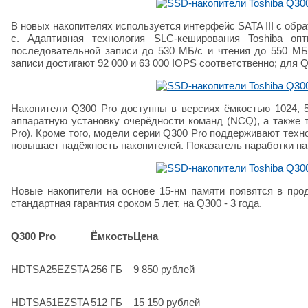
В новых накопителях используется интерфейс SATA III с обр
с. Адаптивная технология SLC-кеширования Toshiba оп
последовательной записи до 530 МБ/с и чтения до 550 МБ
записи достигают 92 000 и 63 000 IOPS соответственно; для Q3
Накопители Q300 Pro доступны в версиях ёмкостью 1024, 5
аппаратную установку очерёдности команд (NCQ), а также те
Pro). Кроме того, модели серии Q300 Pro поддерживают тех
повышает надёжность накопителей. Показатель наработки на о
Новые накопители на основе 15-нм памяти появятся в про
стандартная гарантия сроком 5 лет, на Q300 - 3 года.
Q300 Pro
Ёмкость
Цена
HDTSA25EZSTA
256 ГБ
9 850 рублей
HDTSA51EZSTA
512 ГБ
15 150 рублей