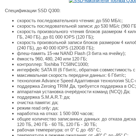
Спецификации SSD Q300:
скорость последовательного чтения: до 550 МБ/с;
скорость последовательной записи: до 530 МБ/с (960 ГБ),
скорость произвольного чтения блоков размером 4 килоб
ГБ, 240 ГБ), до 81 000 IOPS (120 ГБ);
скорость произвольной записи блоков размером 4 килобай
(240 ГБ), до 40 000 IOPS (120GB ГБ);
флеш-память 15-нм NAND Flash (3 бита на ячейку);
ёмкость 960, 480, 240 или 120 ГБ;
контроллер: Toshiba TC58NC1000;
интерфейс SATA III (6 Гбит/с, обратная совместимость с
максимальная скорость передачи данных: 6 Гбит/с;
технология Advance Speed Адаптивная технология SLC
поддержка Zeroing TRIM Да, требуется поддержка в ОС;
аппаратная установка очерёдности команд (NCQ) Да;
поддержка S.M.A.R.T: да;
очистка памяти: да;
режим read only: да;
наработка на отказ: 1 500 000 часов;
общее количество записанных данных до отказа диска 
120 ТБ, 240 ГБ - 60 ТБ, 120 ГБ - 30 ТБ;
рабочая температура: от 0° C до -65° C;
температура в режиме ожидания: от -40° C до -85° C;