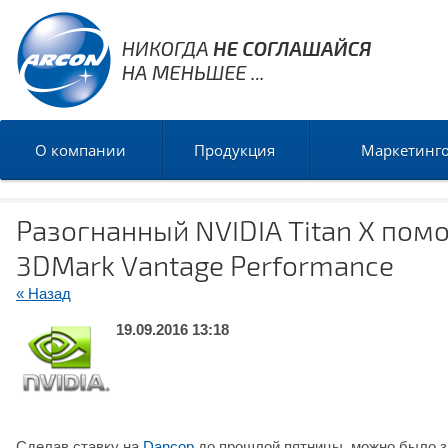
О компании
Продукция
Маркетинг
Разогнанный NVIDIA Titan X пом
3DMark Vantage Performance
« Назад
19.09.2016 13:18
Сделав ставку на
Dancop
до прошлой пятницы, можно было за