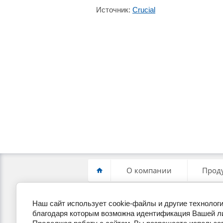
Источник:
Crucial
О компании
Прод
Наш сайт использует cookie-файлы и другие техноло
+7(495) 255-19-22
П
благодаря которым возможна идентификация Вашей л