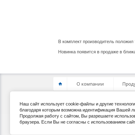
В комплект производитель положил
Новинка появится в продаже в ближ
О компании
Прод
Наш сайт использует cookie-файлы и другие техноло
+7(495) 255-19-22
П
благодаря которым возможна идентификация Вашей л
Продолжая работу с сайтом, Вы разрешаете использов
браузера. Если Вы не согласны с использованием сайт
Copyright © 2014 - 2026