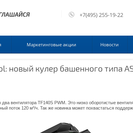
+7(495) 255-19-22
я
Маркетинговые акции
Новости
l: новый кулер башенного типа A
ы два вентилятора TF140S PWM. Это низко оборотистые вентил
ный поток 120 м³/ч. Так же новинка может похвастаться поддер