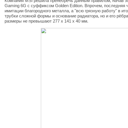
Компания MSI решила пренебречь данным правилом, начав з
Gaming 6G с суффиксом Golden Edition. Впрочем, последняя 
имитации благородного металла, а "всю грязную работу" в ит
трубки сложной формы и основание радиатора, но и его рёбра.
размеры не превышают 277 х 141 х 40 мм.