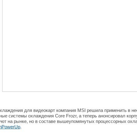
охлаждения для видеокарт компания MSI решила применить в не
ые системы охлаждения Core Frozr, а теперь анонсировал корп
ют на рынке, но в составе вышеупомянутых процессорных охла
hPowerUp
.