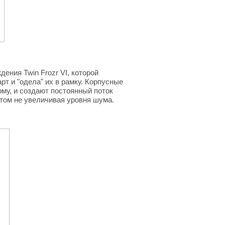
ения Twin Frozr VI, которой
т и "одела" их в рамку. Корпусные
му, и создают постоянный поток
этом не увеличивая уровня шума.