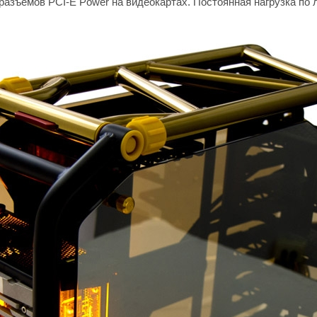
разъёмов PCI-E Power на видеокартах. Постоянная нагрузка по л