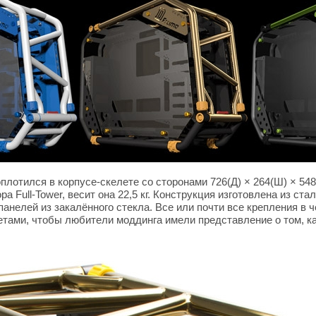
плотился в корпусе-скелете со сторонами 726(Д) × 264(Ш) × 54
а Full-Tower, весит она 22,5 кг. Конструкция изготовлена из с
анелей из закалённого стекла. Все или почти все крепления в 
ами, чтобы любители моддинга имели представление о том, ка