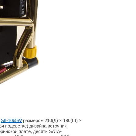
s
SII-1065W
размером 210(Д) × 180(Ш) ×
ря подсветке) дизайна источник
еринской плате, десять SATA-