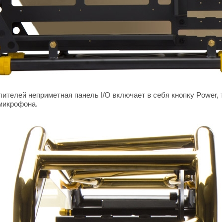
ителей неприметная панель I/O включает в себя кнопку Power,
 микрофона.