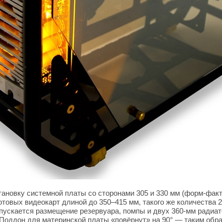
тановку системной платы со сторонами 305 и 330 мм (форм-факт
товых видеокарт длиной до 350–415 мм, такого же количества 2
опускается размещение резервуара, помпы и двух 360-мм радиа
. Поддон для материнской платы «повёрнут» на 90° — таким обр