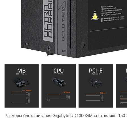
Размеры блока питания Gigabyte UD1300GM составляют 150 ×