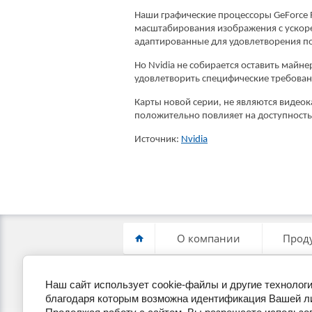
Наши графические процессоры GeForce R
масштабирования изображения с ускоре
адаптированные для удовлетворения по
Но Nvidia не собирается оставить майн
удовлетворить специфические требова
Карты новой серии, не являются видео
положительно повлияет на доступность 
Источник:
Nvidia
О компании
Прод
Наш сайт использует cookie-файлы и другие техноло
+7(495) 255-19-22
П
благодаря которым возможна идентификация Вашей л