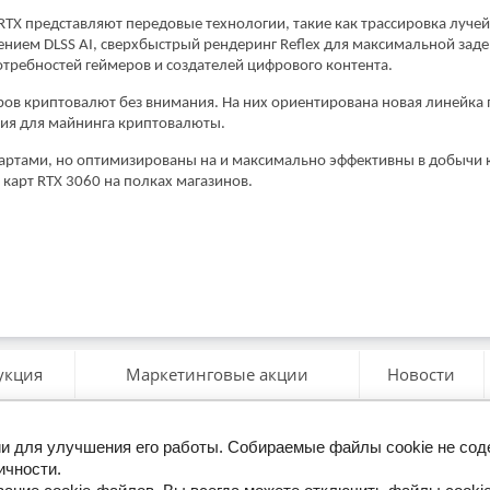
TX представляют передовые технологии, такие как трассировка лучей
нием DLSS AI, сверхбыстрый рендеринг Reflex для максимальной заде
требностей геймеров и создателей цифрового контента.
еров криптовалют без внимания. На них ориентирована новая линейка
ния для майнинга криптовалюты.
картами, но оптимизированы на и максимально эффективны в добычи 
карт RTX 3060 на полках магазинов.
укция
Маркетинговые акции
Новости
гии для улучшения его работы. Собираемые файлы cookie не со
ерезвоните мне
ичности.