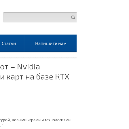
Статьи
Напишите нам
ют – Nvidia
и карт на базе RTX
урой, новыми играми и технологиями.
."