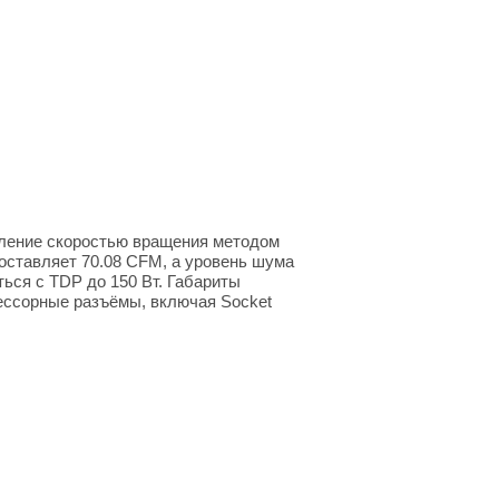
вление скоростью вращения методом
оставляет 70.08 CFM, а уровень шума
ться с TDP до 150 Вт. Габариты
цессорные разъёмы, включая Socket