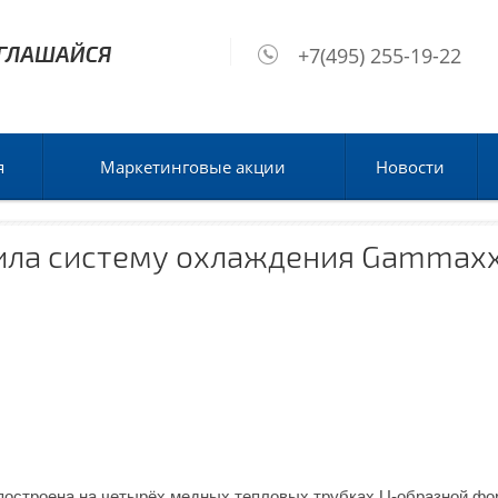
+7(495) 255-19-22
я
Маркетинговые акции
Новости
ила систему охлаждения Gammaxx
строена на четырёх медных тепловых трубках U-образной фо