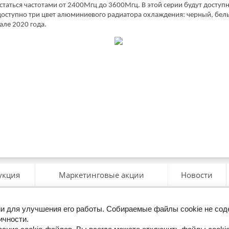
 похвастаться частотами от 2400Мгц до 3600Мгц. В этой серии будут досту
же доступно три цвет алюминиевого радиатора охлаждения: черный, бе
але 2020 года.
укция
Маркетинговые акции
Новости
гии для улучшения его работы. Собираемые файлы cookie не со
ерезвоните мне
ичности.