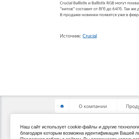
Crucial Ballistix и Ballistix RGB могут
"китов" составит от 8Гб до 64Гб. Так 
В продаже новинки появятся уже в февр
Источник:
Crucial
О компании
Прод
Наш сайт использует cookie-файлы и другие техноло
+7(495) 255-19-22
П
благодаря которым возможна идентификация Вашей л