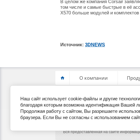
В целом же компания Corsair заявл
том числе и самые быстрые в её ас
X570 больше модулей и комплектов 
Источник:
3DNEWS
О компании
Прод
Наш сайт использует cookie-файлы и другие техноло
+7(495) 255-19-22
П
благодаря которым возможна идентификация Вашей л
Продолжая работу с сайтом, Вы разрешаете использов
браузера. Если Вы не согласны с использованием сайт
Copyright © 2014 - 2026
Вся предоставленная на сайте информаци