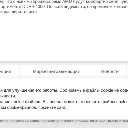
яет, что с новыми процессорами AMD будут комфортно себя чувс
сортименте DDR4-4000. По всей видимости, со временем компа
и расширит список.
укция
Маркетинговые акции
Новости
гии для улучшения его работы. Собираемые файлы cookie не со
ерезвоните мне
ичности.
ание cookie-файлов. Вы всегда можете отключить файлы cookie
ом cookie-файлов, покиньте сайт.
я ни при каких условиях не является публичной офертой и носит исключите