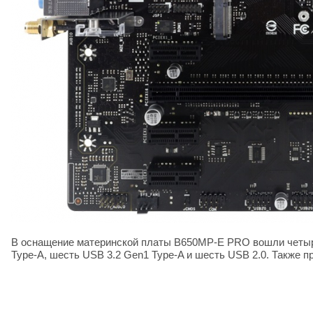
В оснащение материнской платы B650MP-E PRO вошли четыре п
Type-A, шесть USB 3.2 Gen1 Type-A и шесть USB 2.0. Также п