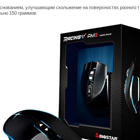
снованием, улучшающим скольжение на поверхностях разного т
льно 150 граммов.