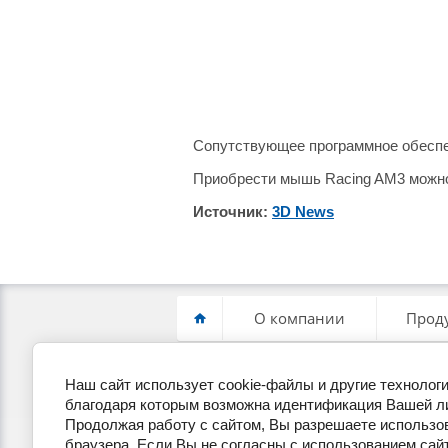
Сопутствующее программное обеспе
Приобрести мышь Racing AM3 можно
Источник:
3D News
О компании
Прод
Наш сайт использует cookie-файлы и другие техноло
+7(495) 255-19-22
П
благодаря которым возможна идентификация Вашей л
Продолжая работу с сайтом, Вы разрешаете использов
браузера. Если Вы не согласны с использованием сайт