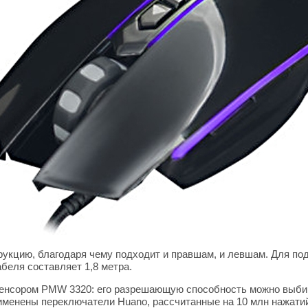
укцию, благодаря чему подходит и правшам, и левшам. Для по
беля составляет 1,8 метра.
енсором PMW 3320: его разрешающую способность можно выбир
рименены переключатели Huano, рассчитанные на 10 млн нажати