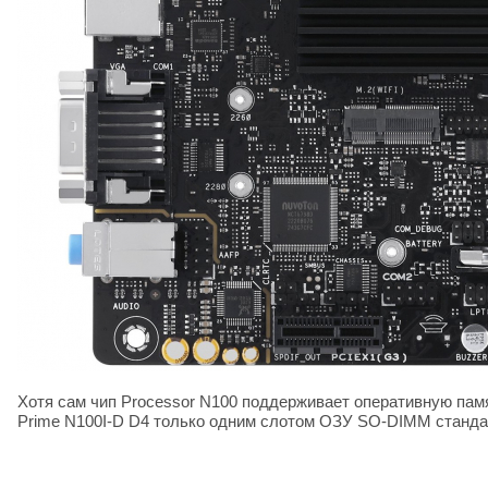
Хотя сам чип Processor N100 поддерживает оперативную па
Prime N100I-D D4 только одним слотом ОЗУ SO-DIMM станда