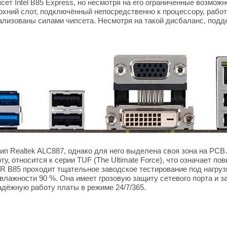
сет Intel B85 Express, но несмотря на его ограниченные возможн
хний слот, подключённый непосредственно к процессору, работа
еализованы силами чипсета. Несмотря на такой дисбаланс, под
ип Realtek ALC887, однако для него выделена своя зона на PCB.
оту, относится к серии TUF (The Ultimate Force), что означает п
 B85 проходит тщательное заводское тестирование под нагрузк
влажности 90 %. Она имеет грозовую защиту сетевого порта и з
адёжную работу платы в режиме 24/7/365.