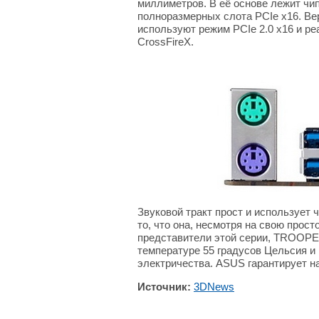
миллиметров. В её основе лежит чип
полноразмерных слота PCIe x16. Вер
используют режим PCIe 2.0 x16 и р
CrossFireX.
Звуковой тракт прост и использует ч
то, что она, несмотря на свою прост
представители этой серии, TROOPER
температуре 55 градусов Цельсия и 
электричества. ASUS гарантирует н
Источник:
3DNews