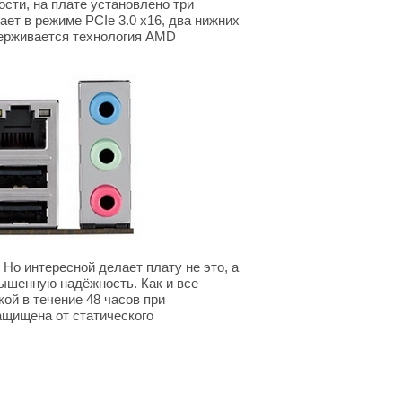
ости, на плате установлено три
ет в режиме PCIe 3.0 x16, два нижних
держивается технология AMD
 Но интересной делает плату не это, а
овышенную надёжность. Как и все
ой в течение 48 часов при
ащищена от статического