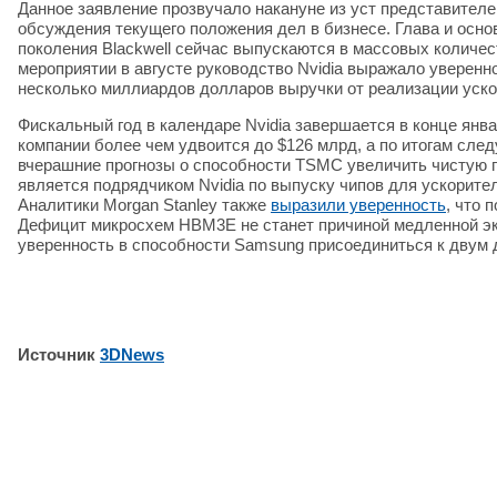
Данное заявление прозвучало накануне из уст представител
обсуждения текущего положения дел в бизнесе. Глава и осно
поколения Blackwell сейчас выпускаются в массовых количес
мероприятии в августе руководство Nvidia выражало уверенно
несколько миллиардов долларов выручки от реализации ускор
Фискальный год в календаре Nvidia завершается в конце янв
компании более чем удвоится до $126 млрд, а по итогам сле
вчерашние прогнозы о способности TSMC увеличить чистую пр
является подрядчиком Nvidia по выпуску чипов для ускорите
Аналитики Morgan Stanley также
выразили уверенность
, что 
Дефицит микросхем HBM3E не станет причиной медленной экс
уверенность в способности Samsung присоединиться к двум 
Источник
3DNews