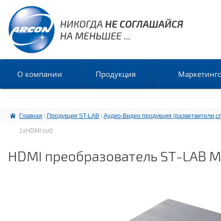
О компании
Продукция
Маркетинг
Главная
 \ 
Продукция ST-LAB
 \ 
Аудио-Видео продукция (разветвители,с
1xHDMI out)
HDMI преобразователь ST-LAB M-4