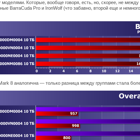
моделями. Которые, вообще говоря, есть, но, скорее, не между
ые BarraCuda Pro и IronWolf (что забавно, второй еще и немног
ark 8 аналогична — только разница между группами стала боле