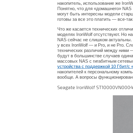
накопитель, использование же IronWo
Понятно, что для «домашнего» NAS и
могут быть интересны модели старше
готовы за все это платить — все-та
Что же касается технических отлич
моделях IronWolf отсутствуют. Но на
NAS сейчас не слишком актуальны. 
у всех IronWolf — и Pro, и не Pro. 
технических различий между ними —
будут в большинстве случаев одина
массовых NAS с гигабитным сетевы
устройства с поддержкой 10 Гбит/с 
накопителей к персональному компью
вообще. А вопросы функционирован
Seagate IronWolf ST10000VN0004