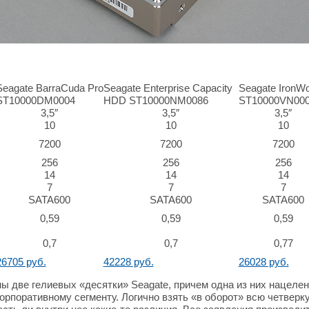
Seagate BarraCuda Pro
Seagate Enterprise Capacity
Seagate IronWo
ST10000DM0004
HDD
ST10000NM0086
ST10000VN00
3,5″
3,5″
3,5″
10
10
10
7200
7200
7200
256
256
256
14
14
14
7
7
7
SATA600
SATA600
SATA600
0,59
0,59
0,59
0,7
0,7
0,77
26705 руб.
42228 руб.
26028 руб.
ы две гелиевых «десятки» Seagate, причем одна из них нацеле
орпоративному сегменту. Логично взять «в оборот» всю четверку