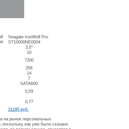
lf
Seagate IronWolf Pro
04
ST10000NE0004
3,5″
10
7200
256
14
7
SATA600
0,59
0,77
31185 руб.
на на рынок персональных
, поскольку, как уже было сказано