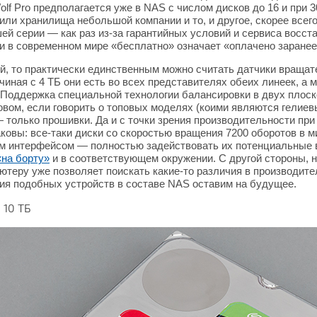
lf Pro предполагается уже в NAS с числом дисков до 16 и при 3
ли хранилища небольшой компании и то, и другое, скорее всего
й серии — как раз из-за гарантийных условий и сервиса восста
ки в современном мире «бесплатно» означает «оплачено заранее»
ий, то практически единственным можно считать датчики враща
чиная с 4 ТБ они есть во всех представителях обеих линеек, а 
Поддержка специальной технологии балансировки в двух плоско
Словом, если говорить о топовых моделях (коими являются гелиев
 только прошивки. Да и с точки зрения производительности при
ковы: все-таки диски со скоростью вращения 7200 оборотов в 
м интерфейсом — полностью задействовать их потенциальные в
«на борту»
и в соответствующем окружении. С другой стороны, 
теру уже позволяет поискать какие-то различия в производител
ия подобных устройств в составе NAS оставим на будущее.
 10 ТБ