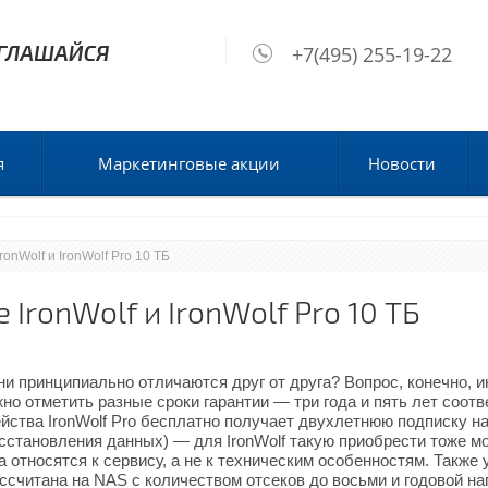
+7(495) 255-19-22
я
Маркетинговые акции
Новости
ronWolf и IronWolf Pro 10 ТБ
IronWolf и IronWolf Pro 10 ТБ
ни принципиально отличаются друг от друга? Вопрос, конечно, и
но отметить разные сроки гарантии — три года и пять лет соотв
йства IronWolf Pro бесплатно получает двухлетнюю подписку на
становления данных) — для IronWolf такую приобрести тоже мо
а относятся к сервису, а не к техническим особенностям. Также 
ассчитана на NAS с количеством отсеков до восьми и годовой на