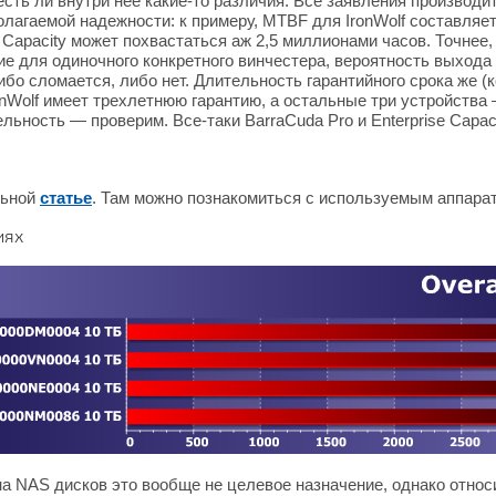
есть ли внутри нее какие-то различия. Все заявления производит
олагаемой надежности: к примеру, MTBF для IronWolf составляет
se Capacity может похвастаться аж 2,5 миллионами часов. Точнее
ие для одиночного конкретного винчестера, вероятность выхода
либо сломается, либо нет. Длительность гарантийного срока же (
onWolf имеет трехлетнюю гарантию, а остальные три устройства
льность — проверим. Все-таки BarraCuda Pro и Enterprise Capaci
льной
статье
. Там можно познакомиться с используемым аппара
иях
а NAS дисков это вообще не целевое назначение, однако относ