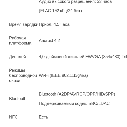
Аудио высокого разрешения: 33 часа
(FLAC 192 кГц/24 бит)
Время зарядки
Прибл. 4,5 часа
Рабочая
Android 4.2
платформа
Дисплей
4,0-дюймовый дисплей FWVGA (854x480) Tri
Режимы
беспроводной
Wi-Fi (IEEE 802.11b/g/n/a)
связи
Bluetooth (A2DP/AVRCP/OPP/HID/SPP)
Bluetooth
Поддерживаемый кодек: SBC/LDAC
NFC
Есть