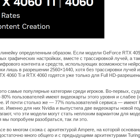
 линейку определенным образом. Если модели GeForce RTX 40
ых графических настройках, вместе с трассировкой лучей, а т
ифрового контента и средств, использующих возможности нейрос
и лишь в разрешении 2560×1440, хотя без трассировки лучей их
 4060 Ti и RTX 4060 годятся уже только для Full HD-разрешени
 это самые популярные категории среди игроков. Во-первых, суд
о 80% пользователей имеют видеокарты этого уровня и слабее (
ее. И почти столько же — 77% пользователей сервиса — имеют F
. Именно для них Nvidia и выпустила две видеокарты новой по
агают, что эти модели могут стать неплохим вариантом для мо
 мы попробуем разобраться, так ли это.
ace во многом схожа с архитектурой Ampere, на которой основ
остаточно много общего и с предыдущими архитектурами Turing 