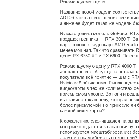
Рекомендуемая цена
Название новой модели соответству
AD106 заняла свое положение в лин
а ниже ее будет такая же модель без
Nvidia оценила модель GeForce RTX 
предшественника — RTX 3060 Ti. За 
пары топовых видеокарт AMD Radeon
менее мощная. Так что сравнивать R
цене: RX 6750 XT и RX 6800. Пока ч
Рекомендуемую цену у RTX 4060 Ti 
абсолютно всё. А тут цена осталась
покупателя всё понятно — шаг с RTX
Nvidia всё объяснимо. Рынок видеок
видеокарты в тех же количествах се
приемлемом уровне. Вот они и реши
выставила такую цену, которая позв
более приемлемой, но принесло ли 
каждой видеокарты?
К сожалению, сложившаяся на рынке 
которые продаются за аналогичную ц
используется масштабирование) без
дадут игрокам убежать на консоли?