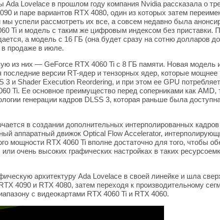
 Ada Lovelace в прошлом году компания Nvidia рассказала о тре
90 и паре вариантов RTX 4080, один из которых затем переимен
и мы успели рассмотреть их все, а совсем недавно была анонси
60 Ti и модель с таким же цифровым индексом без приставки. П
ается, а модель с 16 ГБ (она будет сразу на сотню долларов до
 в продаже в июле.
ую из них — GeForce RTX 4060 Ti с 8 ГБ памяти. Новая модель
ая последние версии RT-ядер и тензорных ядер, которые мощн
 3 и Shader Execution Reordering, и при этом ее GPU потребляе
0 Ti. Ее основное преимущество перед соперниками как AMD, 
нологии генерации кадров DLSS 3, которая раньше была доступн
ючается в создании дополнительных интерполированных кадров
ный аппаратный движок Optical Flow Accelerator, интерполирую
ого мощности RTX 4060 Ti вполне достаточно для того, чтобы о
или очень высоких графических настройках в таких ресурсоемких
фическую архитектуру Ada Lovelace в своей линейке и шла свер
TX 4090 и RTX 4080, затем переходя к производительному сегме
иапазону с видеокартами RTX 4060 Ti и RTX 4060.