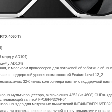
RTX 4060 Ti
N)
,8 млрд у AD104)
 мм² у AD104)
ая, с массивом процессоров для потоковой обработки любых ви
imate, с поддержкой уровня возможностей Feature Level 12_2
 независимых 32-битных контроллера памяти с поддержкой пам
токовых мультипроцессора, включающих 4352 (из 4608) CUDA-яд
 с плавающей запятой FP16/FP32/FP64
тензорных ядер для матричных вычислений INT4/INT8/FP16/FP32
-ядра для расчета пересечения лучей с треугольниками и огра