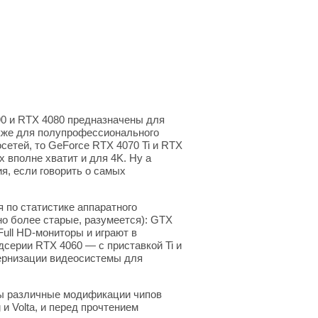
90 и RTX 4080 предназначены для
акже для полупрофессионального
етей, то GeForce RTX 4070 Ti и RTX
 вполне хватит и для 4K. Ну а
я, если говорить о самых
я по статистике аппаратного
но более старые, разумеется): GTX
ull HD-мониторы и играют в
дсерии RTX 4060 — с приставкой Ti и
дернизации видеосистемы для
аны различные модификации чипов
и Volta, и перед прочтением