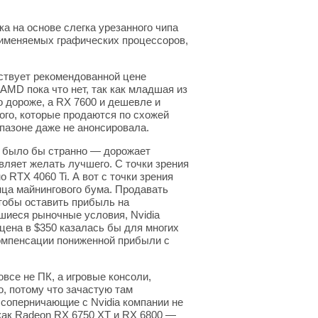
а на основе слегка урезанного чипа
применяемых графических процессоров,
тствует рекомендованной цене
AMD пока что нет, так как младшая из
 дороже, а RX 7600 и дешевле и
ого, которые продаются по схожей
апазоне даже не анонсировала.
е было бы странно — дорожает
авляет желать лучшего. С точки зрения
 RTX 4060 Ti. А вот с точки зрения
онца майнингового бума. Продавать
чтобы оставить прибыль на
шиеся рыночные условия, Nvidia
цена в $350 казалась бы для многих
омпенсации пониженной прибыли с
все не ПК, а игровые консоли,
о, потому что зачастую там
 соперничающие с Nvidia компании не
как Radeon RX 6750 XT и RX 6800 —