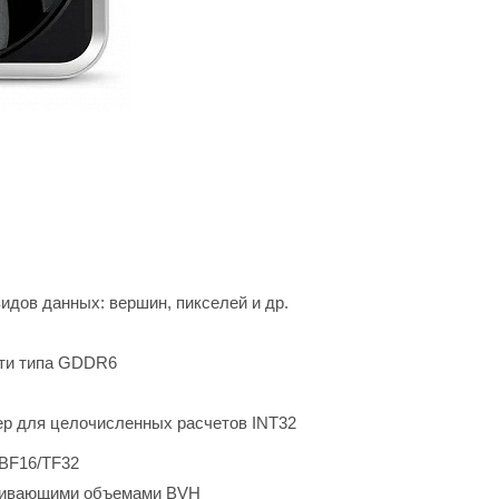
дов данных: вершин, пикселей и др.
яти типа GDDR6
ер для целочисленных расчетов INT32
/BF16/TF32
ничивающими объемами BVH