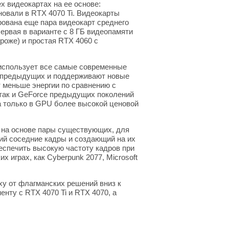
х видеокартах на ее основе:
овали в RTX 4070 Ti. Видеокарты
рована еще пара видеокарт среднего
ервая в варианте с 8 ГБ видеопамяти
роже) и простая RTX 4060 с
 использует все самые современные
ее предыдущих и поддерживают новые
т меньше энергии по сравнению с
так и GeForce предыдущих поколений
а только в GPU более высокой ценовой
 на основе пары существующих, для
щий соседние кадры и создающий на их
беспечить высокую частоту кадров при
 играх, как Cyberpunk 2077, Microsoft
ху от флагманских решений вниз к
нту с RTX 4070 Ti и RTX 4070, а