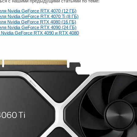
ться с нашими предыдущими статьями по теме:
ля Nvidia GeForce RTX 4070 (12 ГБ)
я Nvidia GeForce RTX 4070 Ti (8 ГБ)
ля Nvidia GeForce RTX 4080 (16 ГБ)
ля Nvidia GeForce RTX 4090 (24 ГБ)
 Nvidia GeForce RTX 4090 и RTX 4080