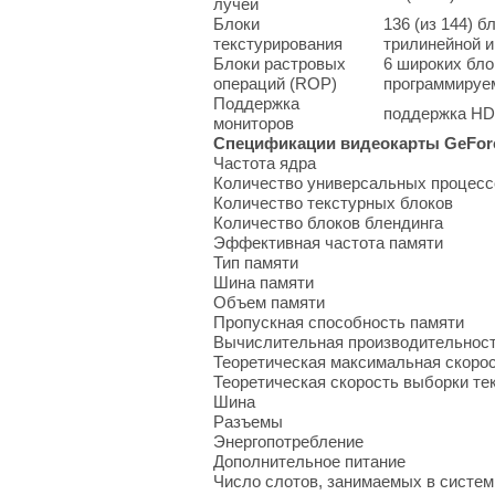
лучей
Блоки
136 (из 144) 
текстурирования
трилинейной и
Блоки растровых
6 широких бло
операций (ROP)
программируе
Поддержка
поддержка HDM
мониторов
Спецификации видеокарты GeForc
Частота ядра
Количество универсальных процесс
Количество текстурных блоков
Количество блоков блендинга
Эффективная частота памяти
Тип памяти
Шина памяти
Объем памяти
Пропускная способность памяти
Вычислительная производительност
Теоретическая максимальная скорос
Теоретическая скорость выборки те
Шина
Разъемы
Энергопотребление
Дополнительное питание
Число слотов, занимаемых в систем