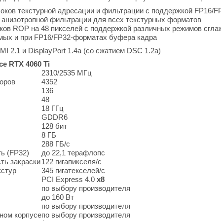
блоков текстурной адресации и фильтрации с поддержкой FP16/
 анизотропной фильтрации для всех текстурных форматов
ков ROP на 48 пикселей с поддержкой различных режимов сглаж
мых и при FP16/FP32-форматах буфера кадра
I 2.1 и DisplayPort 1.4a (со сжатием DSC 1.2a)
e RTX 4060 Ti
2310/2535 МГц
оров
4352
136
48
18 ГГц
GDDR6
128 бит
8 ГБ
288 ГБ/с
ь (FP32)
до 22,1 терафлопс
ть закраски
122 гигапикселя/с
кстур
345 гигатекселей/с
PCI Express 4.0
x8
по выбору производителя
до 160 Вт
по выбору производителя
ном корпусе
по выбору производителя