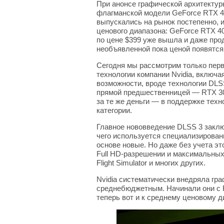
При анонсе графической архитектуры
флагманской модели GeForce RTX 40
выпускались на рынок постепенно, 
ценового диапазона: GeForce RTX 40
по цене $399 уже вышла и даже прод
необъявленной пока ценой появятся
Сегодня мы рассмотрим только перв
технологии компании Nvidia, включ
возможности, вроде технологии DLSS
прямой предшественницей — RTX 306
за те же деньги — в поддержке тех
категории.
Главное нововведение DLSS 3 закл
чего используется специализирован
основе новые. Но даже без учета эт
Full HD-разрешении и максимальных 
Flight Simulator и многих других.
Nvidia систематически внедряла гра
среднебюджетным. Начинали они с R
теперь вот и к среднему ценовому д