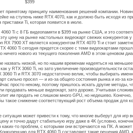
$399
ет принятому принципу наименования решений компании. Новинк
ейке на ступень ниже RTX 4070, как и должно быть исходя из 
 приставки Ti, которая появится в июле.
4060 Ti с 8 ГБ видеопамяти в $399 на рынке США, и это соотве
эту цену на рынке настольных видеокарт свежих конкурентов у 
 RX 7900 XT является конкурентом RTX 4070 Ti и стоит заметно
TX 4060 Ti сегодня придется скорее с теми видеокартами прошл
то ничего нового из текущего поколения AMD в этом ценовом ди
не назвать низкой, но по нашим временам надеяться на меньше
 как у RTX 3060 Ti, но зато увеличение производительности ост
 3060 Ti и RTX 3070 недостаточно велик, чтобы выбирать именно
арт сильно просел — и из-за общего состояния рынка и из-за к
йчас просто некому, поэтому пришлось искать другие методы, 
ли продавать меньше видеокарт, зато дороже. Учитывая сложив
олит им продать не слишком много GPU, но недешево. Конечно, 
бы такое снижение соответствующий рост объема продаж для к
ситуация может привести к тому, что многие выберут для игр во
ену и точно дадут стабильную игру даже в 4K (условно, конечн
 каких-то проблем, с которыми они встречаются на ПК. А может
 Конкуренцию для RTX 4060 Ti составляют такие решения AMD, 