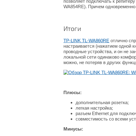
позволяет подключать к репитеру 
WA854RE). Причем одновременно с
Итоги
TP-LINK TL-WA860RE
отлично спр
настраивается (нажатием одной кн
проводные устройства, и он не за
локальной сети одинаково комфор
можно, не потеряв в других функ
Плюсы:
дополнительная розетка;
легкая настройка;
разъем Ethernet для подклю
совместимость со всеми устр
Минусы: