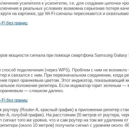
лючения усилителя к усилителю, т.е. для создания цепочки «
ключения в реальных условиях возможна серьезная потеря качес
 круги на картинке, где Wi-Fi-сигналы пересекаются и охватыва
ров мощности сигнала при помощи смартфона Samsung Galaxy S
 способ подключения (через WPS). Проблем с ним не возникло 
тер и связался с ним. При первоначальном соединении, когда 
ояния горел оранжевым цветом. Этот индикатор, показывающий м
альное положение репитера. Если индикатор горит зеленым — 
т оранжевым — слишком далеко.
 роутеру (Router-A, красный график) в приложении репитер ста
er-A, голубой график). На расстоянии 20 метров от роутера, чер
сигнал того же уровня, что и сам роутер на том же удалении от
репитера (около 10 метров) получили сигнал с уровнем около -6