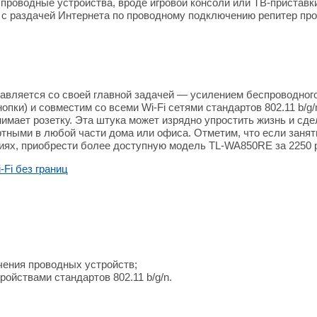
проводные устройства, вроде игровой консоли или ТВ-приставки
 раздачей Интернета по проводному подключению репитер продо
авляется со своей главной задачей — усилением беспроводного
опки) и совместим со всеми Wi-Fi сетями стандартов 802.11 b/g
нимает розетку. Эта штука может изрядно упростить жизнь и сде
тными в любой части дома или офиса. Отметим, что если заняти
циях, приобрести более доступную модель TL-WA850RE за 2250 
чения проводных устройств;
ойствами стандартов 802.11 b/g/n.