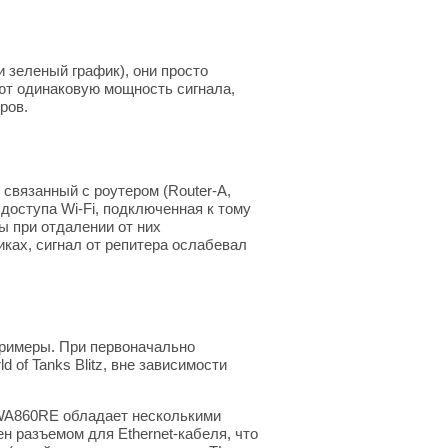
и зеленый график), они просто
еют одинаковую мощность сигнала,
ров.
связанный с роутером (Router-A,
 доступа Wi-Fi, подключенная к тому
ы при отдалении от них
фиках, сигнал от репитера ослабевал
примеры. При первоначально
of Tanks Blitz, вне зависимости
-WA860RE обладает несколькими
н разъемом для Ethernet-кабеля, что