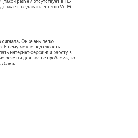
 (такой разъем отсутствует в TL-
лжает раздавать его и по WI-Fi.
 сигнала. Он очень легко
/n. К нему можно подключать
лать интернет-серфинг и работу в
е розетки для вас не проблема, то
рублей.