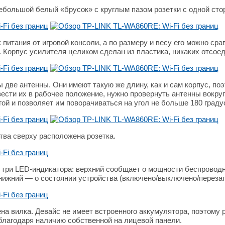
ебольшой белый «брусок» с круглым пазом розетки с одной сто
 питания от игровой консоли, а по размеру и весу его можно ср
. Корпус усилителя целиком сделан из пластика, никаких отсое
две антенны. Они имеют такую же длину, как и сам корпус, поэ
ести их в рабочее положение, нужно провернуть антенны вокруг
ой и позволяет им поворачиваться на угол не больше 180 градус
тва сверху расположена розетка.
три LED-индикатора: верхний сообщает о мощности беспроводн
 нижний — о состоянии устройства (включено/выключено/перезаг
а вилка. Девайс не имеет встроенного аккумулятора, поэтому р
 благодаря наличию собственной на лицевой панели.