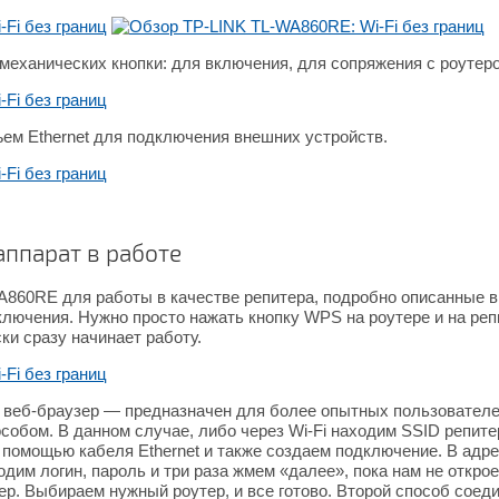
механических кнопки: для включения, для сопряжения с роутеро
ъем Ethernet для подключения внешних устройств.
аппарат в работе
A860RE для работы в качестве репитера, подробно описанные 
ключения. Нужно просто нажать кнопку WPS на роутере и на реп
ки сразу начинает работу.
 веб-браузер — предназначен для более опытных пользователей,
собом. В данном случае, либо через Wi-Fi находим SSID репите
 помощью кабеля Ethernet и также создаем подключение. В адре
дим логин, пароль и три раза жмем «далее», пока нам не откроет
р. Выбираем нужный роутер, и все готово. Второй способ сое