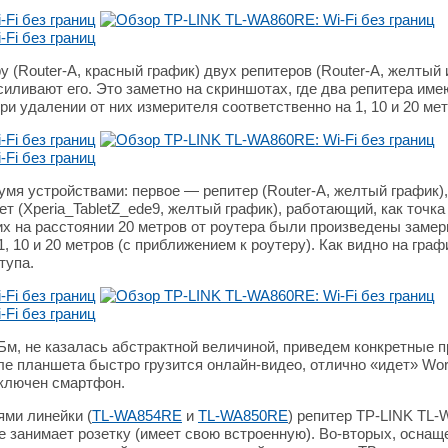
 (Router-A, красный график) двух репитеров (Router-A, желтый 
силивают его. Это заметно на скриншотах, где два репитера им
и удалении от них измерителя соответственно на 1, 10 и 20 мет
я устройствами: первое — репитер (Router-A, желтый график), 
т (Xperia_TabletZ_ede9, желтый график), работающий, как точка
их на расстоянии 20 метров от роутера были произведены замер
, 10 и 20 метров (с приближением к роутеру). Как видно на гра
тупа.
м, не казалась абстрактной величиной, приведем конкретные 
 планшета быстро грузится онлайн-видео, отлично «идет» World 
одключен смартфон.
ми линейки (
TL-WA854RE
и
TL-WA850RE
) репитер TP-LINK TL
 занимает розетку (имеет свою встроенную). Во-вторых, оснаще