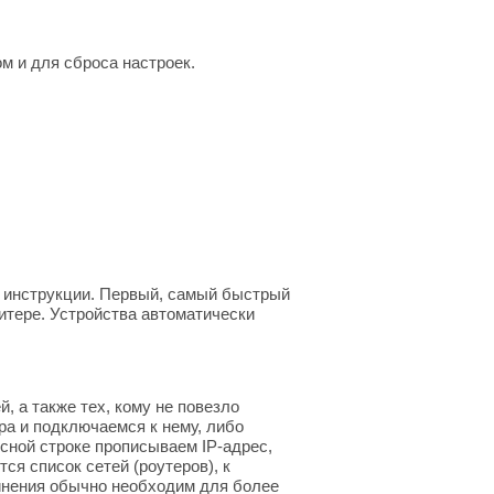
м и для сброса настроек.
в инструкции. Первый, самый быстрый
итере. Устройства автоматически
 а также тех, кому не повезло
ра и подключаемся к нему, либо
сной строке прописываем IP-адрес,
ся список сетей (роутеров), к
динения обычно необходим для более