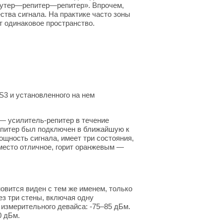
роутер—репитер—репитер». Впрочем,
тва сигнала. На практике часто зоны
ют одинаковое пространство.
3 и установленного на нем
— усилитель-репитер в течение
репитер был подключен в ближайшую к
ощность сигнала, имеет три состояния,
место отличное, горит оранжевым —
новится виден с тем же именем, только
ез три стены, включая одну
 измерительного девайса: -75–85 дБм.
0 дБм.