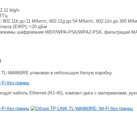
.11 b/g/n
 ГГц
 802.11b до 11 Мбит/с, 802.11g до 54 Мбит/с, 802.11n до 300 Мби
нала (EIRP): <20 дБм
: режимы шифрования WEP/WPA-PSK/WPA2-PSK, фильтрация M
я
а TL-WA860RE упакован в небольшую белую коробку.
ходят кабель Ethernet (RJ-45), компакт-диск с материалами, ру