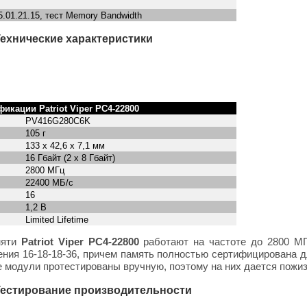
.01.21.15, тест Memory Bandwidth
| Технические характеристики
кации Patriot Viper PC4-22800
PV416G280C6K
105 г
133 х 42,6 х 7,1 мм
16 Гбайт (2 х 8 Гбайт)
2800 МГц
22400 МБ/с
16
1,2 В
Limited Lifetime
мяти
Patriot Viper PC4-22800
работают на частоте до 2800 МГ
ения 16-18-18-36, причем память полностью сертифицирована д
е модули протестированы вручную, поэтому на них дается пожиз
| Тестирование производительности