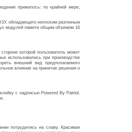
ведение прижилось: по крайней мере,
я ОЗУ, обладающего неплохим разгонным
двух модулей памяти общим объемом 16
 стороне которой пользователь может
рые использовались при производстве
езреть внешний вид предполагаемого
ельное влияние на принятие решения о
лейку с надписью Powered By Patriot.
е.
нии потрудились на славу. Красивая