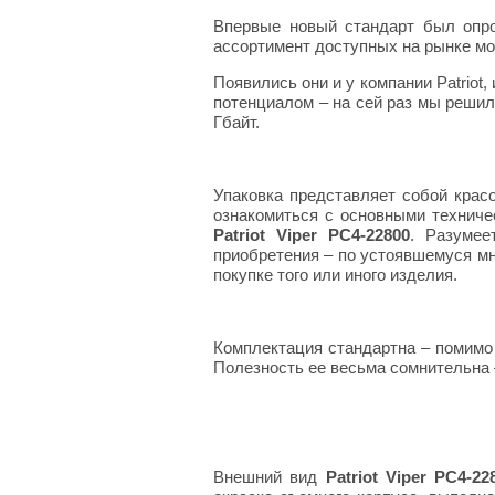
Впервые новый стандарт был опроб
ассортимент доступных на рынке мо
Появились они и у компании Patriot
потенциалом – на сей раз мы решил
Гбайт.
Упаковка представляет собой крас
ознакомиться с основными техниче
Patriot Viper PC4-22800
. Разумее
приобретения – по устоявшемуся мн
покупке того или иного изделия.
Комплектация стандартна – помимо
Полезность ее весьма сомнительна –
Внешний вид
Patriot Viper PC4-22