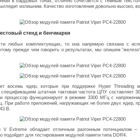
енная в бардовых тонах, отлично сочетается с темным тексто
выглядит излишним. Качество изготовления довольно высоко, 
| Тестовый стенд и бенчмарки
сти любых комплектующих, то она напрямую связана с исп
этому прежде чем говорить о результатах, мы опишем "железо
меет восемь ядер, которые при поддержке Hyper Threading 
 спецификациям штатная тактовая частота ЦПУ составляет 300
и процессор функционирует в режиме 3300 МГц с напряжение
ц. При работе приложений, нагружающих не более двух ядер, п
43 В.
 V Extreme обладает отличным разгонным потенциалом – 
о подойдет для тестирования модулей памяти типа DDR4.