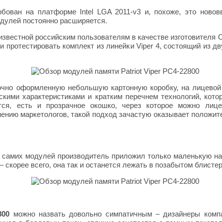
ован на платформе Intel LGA 2011-v3 и, похоже, это новов
дулей постоянно расширяется.
, известной российским пользователям в качестве изготовител
и протестировать комплект из линейки Viper 4, состоящий из 
очно оформленную небольшую картонную коробку, на лицевой
скими характеристиками и кратким перечнем технологий, кото
тся, есть и прозрачное окошко, через которое можно лиц
ению маркетологов, такой подход зачастую оказывает положит
 самих модулей производитель приложил только маленькую нак
 скорее всего, она так и останется лежать в позабытом блистер
800
можно назвать довольно симпатичным – дизайнеры компа