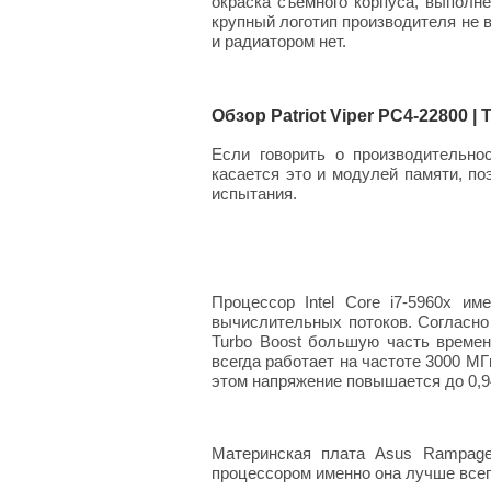
окраска съемного корпуса, выполн
крупный логотип производителя не 
и радиатором нет.
Обзор Patriot Viper PC4-22800 
Если говорить о производительно
касается это и модулей памяти, по
испытания.
Процессор Intel Core i7-5960x и
вычислительных потоков. Согласно
Turbo Boost большую часть времен
всегда работает на частоте 3000 МГ
этом напряжение повышается до 0,9
Материнская плата Asus Rampage
процессором именно она лучше всег