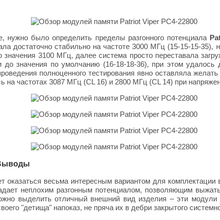
ие, нужно было определить пределы разгонного потенциала
Pa
ала достаточно стабильно на частоте 3000 МГц (15-15-15-35),
о значения 3100 МГц, далее система просто переставала загр
и до значения по умолчанию (16-18-18-36), при этом удалось
проведения полноценного тестирования явно оставляла желать
 на частотах 3087 МГц (CL 16) и 2800 МГц (CL 14) при напряжен
| Выводы
т оказаться весьма интересным вариантом для комплектации 
ладает неплохим разгонным потенциалом, позволяющим выжать
можно выделить отличный внешний вид изделия – эти модули 
его "детища" напоказ, не пряча их в дебри закрытого системно