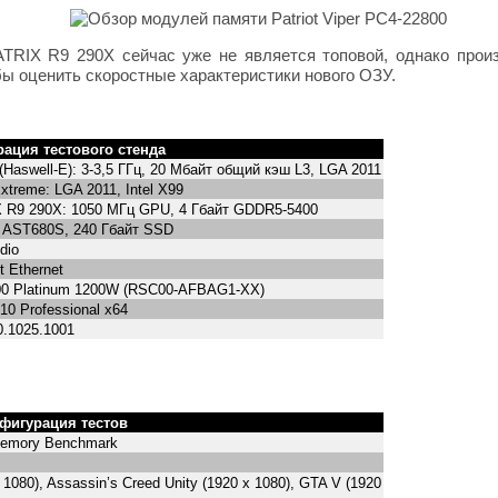
RIX R9 290X сейчас уже не является топовой, однако произ
бы оценить скоростные характеристики нового ОЗУ.
ация тестового стенда
x (Haswell-E): 3-3,5 ГГц, 20 Мбайт общий кэш L3, LGA 2011
treme: LGA 2011, Intel X99
R9 290X: 1050 МГц GPU, 4 Гбайт GDDR5-5400
d AST680S, 240 Гбайт SSD
dio
 Ethernet
200 Platinum 1200W (RSC00-AFBAG1-XX)
10 Professional x64
0.1025.1001
фигурация тестов
Memory Benchmark
 х 1080), Assassin’s Creed Unity (1920 х 1080), GTA V (1920