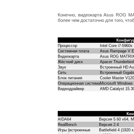
Конечно, видеокарта Asus ROG MAT
более чем достаточно для того, что
Конфигур
Процессор
Intel Core i7-5960
Системная плата
Asus Rampage V Ex
Видеокарта
Asus ROG MATRIX 
Жёсткий диск
Apacer Thunderbir
Звук
Встроенный HD Au
Сеть
Встроенный Gigabit
Блок питания
Cooler Master V1
Операционная система
Microsoft Windows 
Видеодрайвер
AMD Catalyst 15.3
Кон
AIDA64
Версия 5.60 x64, 
RealBench
Версия 2.4
Игры (встроенные
Battlefield 4 (1920