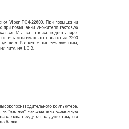
triot Viper PC4-22800
. При повышении
 но при повышении множителя тактовую
ужаться. Мы попытались поднять порог
 достичь максимального значения 3200
 лучшего. В связи с вышеизложенным,
ии питания 1,3 В.
высокопроизводительного компьютера.
 из "железа" максимально возможную
наверняка придутся по душе тем, кто
го блока.