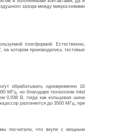
литом и золоченными контактами, да и
воздушного зазора между микросхемами
ользуемой платформой. Естественно,
", на котором производились тестовые
могут обрабатывать одновременно 16
0 МГц, но благодаря технологии Intel
м 0,938 В, тогда как кольцевая шина
роцессор разгоняется до 3500 МГц, при
мы посчитали, что вкупе с мощным