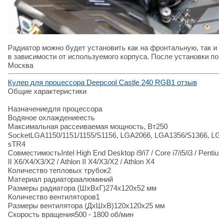
Радиатор можно будет установить как на фронтальную, так и
в зависимости от используемого корпуса. После установки п
Москва
Кулер для процессора Deepcool Castle 240 RGB
1 отзыв
Общие характеристики
Назначение
для процессора
Водяное охлаждение
есть
Максимальная рассеиваемая мощность, Вт
250
Socket
LGA1150/1151/1155/S1156, LGA2066, LGA1356/S1366, L
sTR4
Совместимость
Intel High End Desktop i9/i7 / Core i7/i5/i3 / P
II X6/X4/X3/X2 / Athlon II X4/X3/X2 / Athlon X4
Количество тепловых трубок
2
Материал радиатора
алюминий
Размеры радиатора (ШхВxГ)
274x120x52 мм
Количество вентиляторов
1
Размеры вентилятора (ДхШхВ)
120x120x25 мм
Скорость вращения
500 - 1800 об/мин