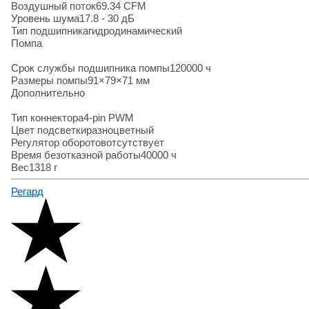
Воздушный поток
69.34 CFM
Уровень шума
17.8 - 30 дБ
Тип подшипника
гидродинамический
Помпа
Срок службы подшипника помпы
120000 ч
Размеры помпы
91×79×71 мм
Дополнительно
Тип коннектора
4-pin PWM
Цвет подсветки
разноцветный
Регулятор оборотов
отсутствует
Время безотказной работы
40000 ч
Вес
1318 г
Регард