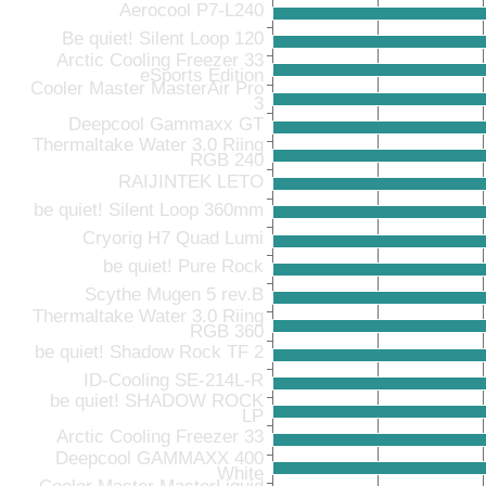
Aerocool P7-L240
Be quiet! Silent Loop 120
Arctic Cooling Freezer 33
eSports Edition
Cooler Master MasterAir Pro
3
Deepcool Gammaxx GT
Thermaltake Water 3.0 Riing
RGB 240
RAIJINTEK LETO
be quiet! Silent Loop 360mm
Cryorig H7 Quad Lumi
be quiet! Pure Rock
Scythe Mugen 5 rev.B
Thermaltake Water 3.0 Riing
RGB 360
be quiet! Shadow Rock TF 2
ID-Cooling SE-214L-R
be quiet! SHADOW ROCK
LP
Arctic Cooling Freezer 33
Deepcool GAMMAXX 400
White