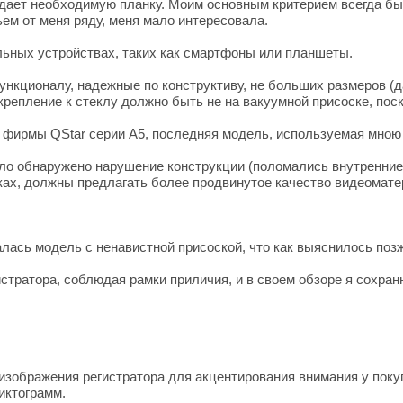
адает необходимую планку. Моим основным критерием всегда бы
ьем от меня ряду, меня мало интересовала.
льных устройствах, таких как смартфоны или планшеты.
нкционалу, надежные по конструктиву, не больших размеров (д
крепление к стеклу должно быть не на вакуумной присоске, пос
 фирмы QStar серии А5, последняя модель, используемая мною 
ыло обнаружено нарушение конструкции (поломались внутренние
ках, должны предлагать более продвинутое качество видеомате
лась модель с ненавистной присоской, что как выяснилось позж
истратора, соблюдая рамки приличия, и в своем обзоре я сохра
изображения регистратора для акцентирования внимания у поку
иктограмм.