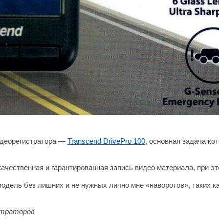
видеорегистратора —
Transcend DrivePro 100
, основная задача ко
качественная и гарантированная запись видео материала, при эт
я модель без лишних и не нужных лично мне «наворотов», таких 
страторов