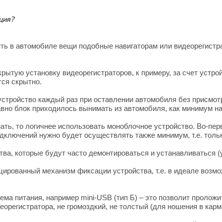
ция?
влять в автомобиле вещи подобные навигаторам или видеорегист
рытую установку видеорегистраторов, к примеру, за счет устро
тся скрытно.
устройство каждый раз при оставлении автомобиля без присмотр
равно блок приходилось вынимать из автомобиля, как минимум н
ать, то логичнее использовать моноблочное устройство. Во-пер
дключений нужно будет осуществлять также минимум, т.е. тольк
ства, которые будут часто демонтироваться и устанавливаться 
ированный механизм фиксации устройства, т.е. в идеале возмож
ма питания, например mini-USB (тип Б) – это позволит проложи
орегистратора, не громоздкий, не толстый (для ношения в кар