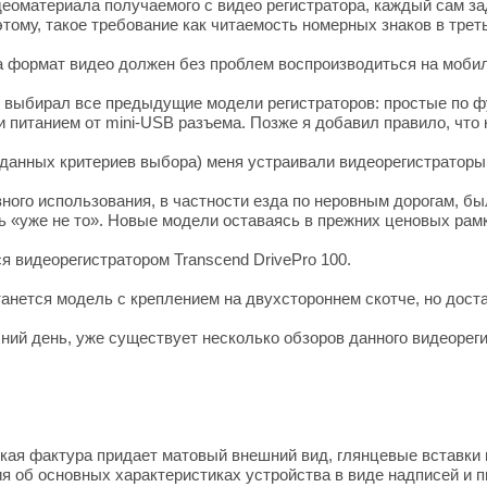
деоматериала получаемого с видео регистратора, каждый сам з
этому, такое требование как читаемость номерных знаков в трет
а формат видео должен без проблем воспроизводиться на моби
 выбирал все предыдущие модели регистраторов: простые по фу
 питанием от mini-USB разъема. Позже я добавил правило, что 
 данных критериев выбора) меня устраивали видеорегистраторы
вного использования, в частности езда по неровным дорогам, б
ь «уже не то». Новые модели оставаясь в прежних ценовых рам
я видеорегистратором Transcend DrivePro 100.
анется модель с креплением на двухстороннем скотче, но доста
шний день, уже существует несколько обзоров данного видеорег
гкая фактура придает матовый внешний вид, глянцевые вставки 
 об основных характеристиках устройства в виде надписей и п