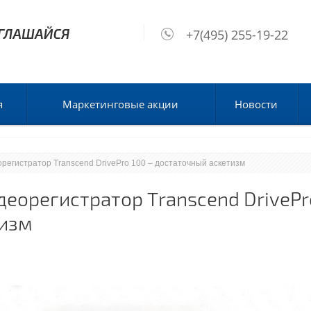
+7(495) 255-19-22
я
Маркетинговые акции
Новости
орегистратор Transcend DrivePro 100 – достаточный аскетизм
еорегистратор Transcend DrivePr
тизм