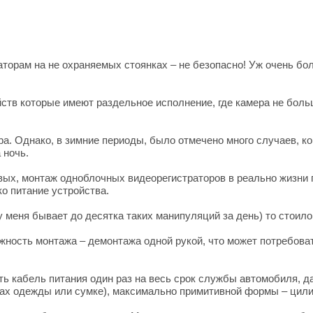
раторам на не охраняемых стоянках – не безопасно! Уж очень б
йств которые имеют раздельное исполнение, где камера не боль
а. Однако, в зимние периоды, было отмечено много случаев, ко
а ночь.
вых, монтаж одноблочных видеорегистраторов в реально жизни п
о питание устройства.
(у меня бывает до десятка таких манипуляций за день) то стои
ность монтажа – демонтажа одной рукой, что может потребоват
ть кабель питания один раз на весь срок службы автомобиля, д
мах одежды или сумке), максимально примитивной формы – цили