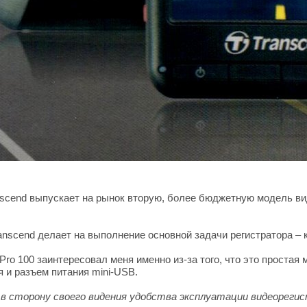
anscend выпускает на рынок вторую, более бюджетную модель 
anscend делает на выполнение основной задачи регистратора – 
Pro 100 заинтересовал меня именно из-за того, что это проста
 и разъем питания mini-USB.
в сторону своего видения удобства эксплуатации видеореги