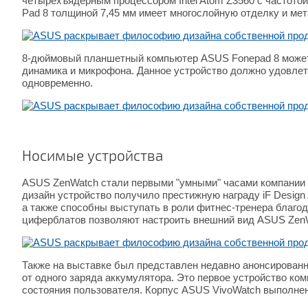
четырехъядерным процессором Intel Atom Z3560 с частото
Pad 8 толщиной 7,45 мм имеет многослойную отделку и ме
8-дюймовый планшетный компьютер ASUS Fonepad 8 может 
динамика и микрофона. Данное устройство должно удовле
одновременно.
Носимые устройства
ASUS ZenWatch стали первыми "умными" часами компании 
дизайн устройство получило престижную награду iF Desig
а также способны выступать в роли фитнес-тренера благо
циферблатов позволяют настроить внешний вид ASUS ZenW
Также на выставке был представлен недавно анонсированн
от одного заряда аккумулятора. Это первое устройство ко
состояния пользователя. Корпус ASUS VivoWatch выполнен